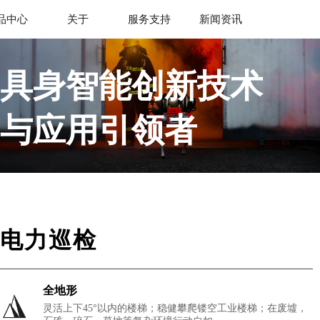
品中心
关于
服务支持
新闻资讯
jiuyou.com九
具身智能创新技术
游
与应用引领者
帮助人类分担危险与重复性工作
电力巡检
全地形
灵活上下45°以内的楼梯；稳健攀爬镂空工业楼梯；在废墟，